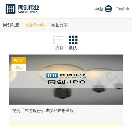
导航
English
同创动态
同创Family
同创分享
所有
默认
08 / 07
2026
祝贺「展芯股份」成功登陆创业板