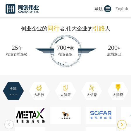
导航
English
同行
引路
创业企业的
者,伟大企业的
人
25
700+
200
年
家
+
-投资管理经验-
-投资企业-
-成功退出-
全部
···
大科技
大健康
大信息
大消费