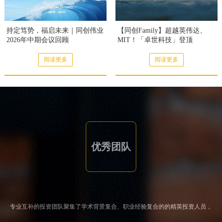
持定笃势，福启未来｜同创伟业
【同创Family】超越英伟达、
2026年中期会议回顾
MIT！「卓世科技」登顶
MolmoSpaces 全球榜首，斩获具
身智能全新SOTA
阅读更多
阅读更多
优秀团队
专业互补的投资团队聚集了学术背景复合、职业经验复合的的精英投资人员，