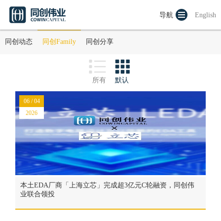
导航
English
同创动态
同创Family
同创分享
所有
默认
06 / 04
2026
本土EDA厂商「上海立芯」完成超3亿元C轮融资，同创伟
业联合领投