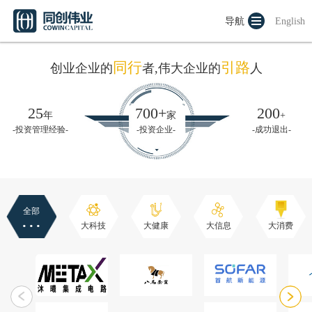
导航
English
同行
引路
创业企业的
者,伟大企业的
人
25
700+
200
年
家
+
-投资管理经验-
-投资企业-
-成功退出-
全部
···
大科技
大健康
大信息
大消费