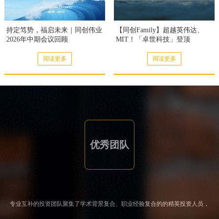
持定笃势，福启未来｜同创伟业
【同创Family】超越英伟达、
2026年中期会议回顾
MIT！「卓世科技」登顶
MolmoSpaces 全球榜首，斩获具
身智能全新SOTA
阅读更多
阅读更多
优秀团队
专业互补的投资团队聚集了学术背景复合、职业经验复合的的精英投资人员，