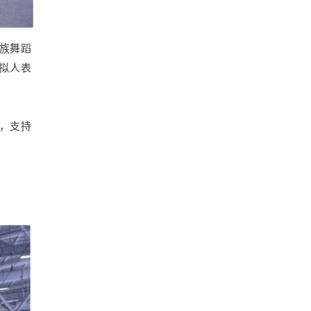
民族舞蹈
拟人表
版，支持