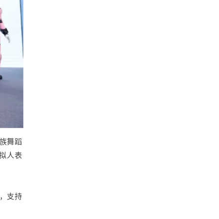
民族舞蹈
拟人表
版，支持