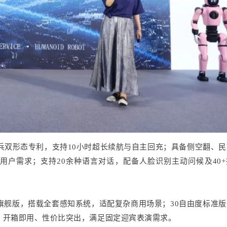
兵双形态专利，支持10小时超长续航与自主回充；具备侧空翻、
用户需求；支持20余种语言对话，配备人脸识别主动问候及40+
度旗舰版，搭载全套感知系统，适配复杂商用场景；30自由度标准
，开箱即用、性价比突出，满足固定迎宾表演需求。