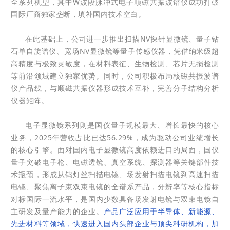
全系列机型，其中W波段脉冲式电子顺磁共振波谱仪成功打破
国际厂商独家垄断，填补国内技术空白。
在此基础上，公司进一步推出扫描NV探针显微镜、量子钻
石单自旋谱仪、宽场NV显微镜等量子传感仪器，凭借纳米级超
高精度与极致灵敏度，在材料表征、生物检测、芯片无损检测
等前沿领域建立独家优势。同时，公司积极布局核磁共振波谱
仪产品线，与顺磁共振仪器形成技术互补，完善分子结构分析
仪器矩阵。
电子显微镜系列则是国仪量子规模最大、增长最快的核心
业务，2025年营收占比已达56.29%，成为驱动公司业绩增长
的核心引擎。面对国内电子显微镜高度依赖进口的局面，国仪
量子突破电子枪、电磁透镜、真空系统、探测器等关键部件技
术瓶颈，形成从钨灯丝扫描电镜、场发射扫描电镜到高速扫描
电镜、聚焦离子束双束电镜的全谱系产品，分辨率等核心指标
对标国际一流水平，是国内少数具备场发射电镜与双束电镜自
主研发及量产能力的企业。
产品广泛应用于半导体、新能源、
先进材料等领域，快速进入国内头部企业与顶尖科研机构，加