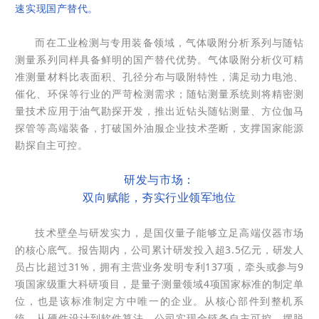
速实现国产替代。
而在工业检测与专用装备领域，气体吸附分析系列与随钻
测量系列同样具备鲜明的国产替代优势。气体吸附分析仪可精
准测量材料比表面积、孔径分布与吸附特性，满足动力电池、
催化、环保等行业的严苛检测需求；随钻测量系统则将精密测
量技术应用于油气勘探开发，推出近钻头随钻测量、方位伽马
探管等高端装备，打破国外油服企业技术垄断，支撑国家能源
勘探自主可控。
研发与市场：
双向赋能，夯实行业领军地位
技术壁垒与研发实力，是国仪量子能够立足高端仪器市场
的核心底气。报告期内，公司累计研发投入超3.5亿元，研发人
员占比超过31%，拥有主营业务发明专利137项，牵头或参与9
项国家级重大科研项目，是量子测量领域4项国家标准的制定单
位，也是该标准制定方中唯一的企业。从核心部件到整机系
统，从硬件设计到软件算法，公司实现全链条自主可控，摆脱