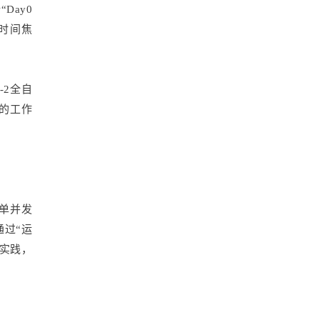
Day0
“时间焦
-2全自
的工作
，单并发
通过“运
实践，