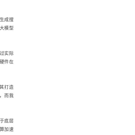
。
生成搜
大模型
通过实际
硬件在
将其打造
合，而我
于底层
算加速