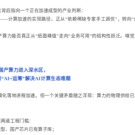
这背后指向一个正在加速成型的产业判断：
——计算加速的实现路径，正从“依赖稀缺专家手工调优”，转向“
算力能否真正从“纸面峰值”走向“业务可用”的结构性跃迁。嗅
国产算力进入深水区，
“AI+运筹”解决AI计算生态难题
规模化落地进程加速。但一个关键矛盾随之浮现：算力的物理供给已
越两道工程门槛：
h模型、国产芯片已有算子库；