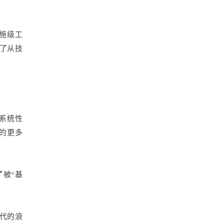
设施级工
了从技
的系统性
上的更多
了被“基
替代的浪