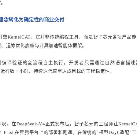
”。
理念转化为确定性的商业交付
KernelCAT，它并非传统编程工具，而是智子芯元各项产品
型、运筹优化底座与计算加速智能体框架。
码生成到编译验证的全流程自主执行，开发者只需通过自然语言描述
备连续运行数十小时、持续迭代直至达成目标的工程稳定性。
叹。在DeepSeek-V4正式发布后，智子芯元的工程师让KernelC
4-Flash在昇腾平台上的部署和跑通。在传统的“模型Day0适配”