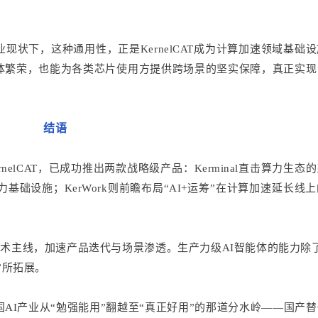
。
业现状下，这种通用性，正是KernelCAT成为计算加速领域基础
体繁荣，也能为各类芯片使用方提供跨场景的坚实保障，真正实现
结语
elCAT，已成功推出两款战略级产品：Kerminal直击算力生态
基础设施；KerWork则前瞻布局“AI+运筹”在计算加速延长线
技术主线，加速产品迭代与场景渗透。生产力级AI智能体的能力除
”所拓展。
AI产业从“勉强能用”翻越至“真正好用”的那道分水岭——国产