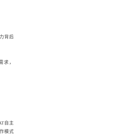
能力背后
需求，
AT自主
工作模式