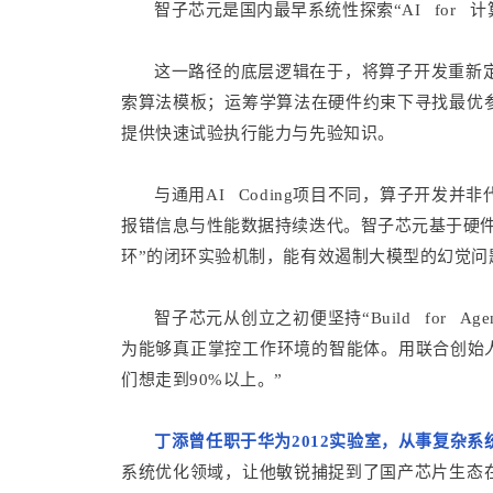
智子芯元是国内最早系统性探索“AI for
这一路径的底层逻辑在于，将算子开发重新
索算法模板；运筹学算法在硬件约束下寻找最优
提供快速试验执行能力与先验知识。
与通用AI Coding项目不同，算子开发
报错信息与性能数据持续迭代。智子芯元基于硬
环”的闭环实验机制，能有效遏制大模型的幻觉问
智子芯元从创立之初便坚持“Build for 
为能够真正掌控工作环境的智能体。用联合创始人丁
们想走到90%以上。”
丁添曾任职于华为2012实验室，从事复杂
系统优化领域，让他敏锐捕捉到了国产芯片生态