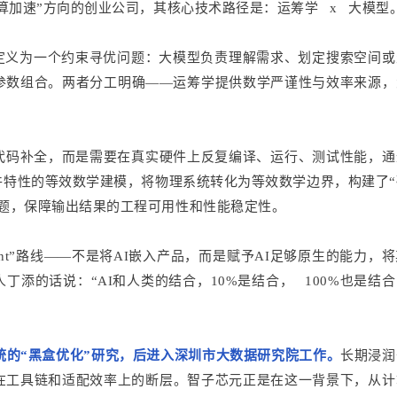
 计算加速”方向的创业公司，其核心技术路径是：运筹学 x 大模型
定义为一个约束寻优问题：大模型负责理解需求、划定搜索空间或
参数组合。两者分工明确——运筹学提供数学严谨性与效率来源，
并非代码补全，而是需要在真实硬件上反复编译、运行、测试性能，
件特性的等效数学建模，将物理系统转化为等效数学边界，构建了“
题，保障输出结果的工程可用性和性能稳定性。
Agent”路线——不是将AI嵌入产品，而是赋予AI足够原生的能力，
添的话说：“AI和人类的结合，10%是结合， 100%也是结
系统的“黑盒优化”研究，后进入深圳市大数据研究院工作。
长期浸润
在工具链和适配效率上的断层。智子芯元正是在这一背景下，从计