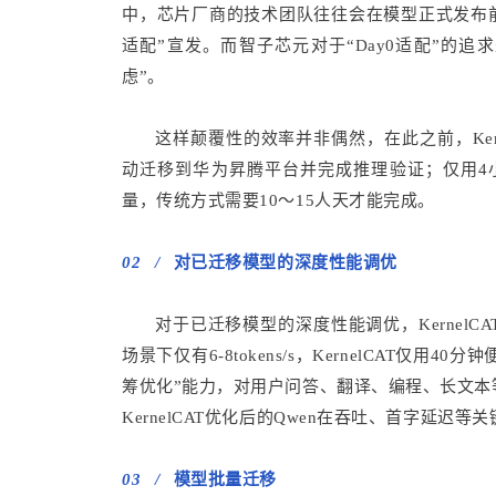
中，芯片厂商的技术团队往往会在模型正式发布前
适配”宣发。而智子芯元对于“Day0适配”的
虑”。
这样颠覆性的效率并非偶然，在此之前，Kerne
动迁移到华为昇腾平台并完成推理验证；仅用4
量，传统方式需要10～15人天才能完成。
02 /
对已迁移模型的深度性能调优
对于已迁移模型的深度性能调优，KernelCA
场景下仅有6-8tokens/s，KernelCAT仅用
筹优化”能力，对用户问答、翻译、编程、长文
KernelCAT优化后的Qwen在吞吐、首字延迟等
03
/
模型批量迁移