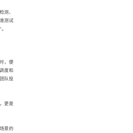
本检测、
基准测试
”。
小时，便
源调度和
团队投
力，更是
场景的