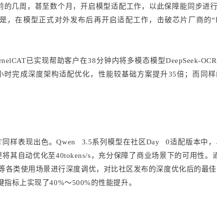
的几周，甚至数个月，开启模型适配工作，以此保障能同步进行“
追求是，在模型正式对外发布后再开启适配工作，击破芯片厂商的
lCAT已实现帮助客户在38分钟内将多模态模型DeepSeek-OCR
小时完成深度架构适配优化，性能较基础方案提升35倍；而同样
T同样表现出色。Qwen 3.5系列模型在社区Day 0适配版本中
40分钟便将其自动优化至40tokens/s，充分保障了商业场景下的可用性。
本等各类使用场景进行深度调优，对比社区发布的深度优化后的最佳
关键指标上实现了40%～500%的性能提升。