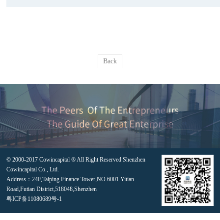
Back
© 2000-2017 Cowincapital ® All Right Reserved Shenzhen
Cowincapital Co., Ltd.
Address：24F,Taiping Finance Tower,NO.6001 Yitian
Road,Futian District,518048,Shenzhen
粤ICP备11080689号-1