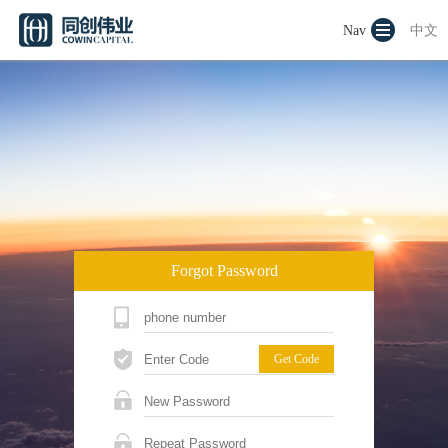
Nav
中文
Forgot Password
Get Code